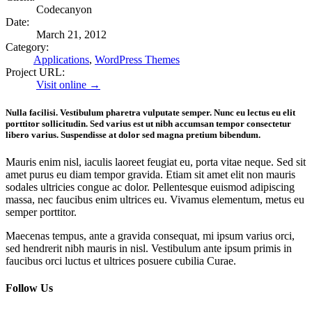
Codecanyon
Date:
March 21, 2012
Category:
Applications
,
WordPress Themes
Project URL:
Visit online →
Nulla facilisi. Vestibulum pharetra vulputate semper. Nunc eu lectus eu elit
porttitor sollicitudin. Sed varius est ut nibh accumsan tempor consectetur
libero varius. Suspendisse at dolor sed magna pretium bibendum.
Mauris enim nisl, iaculis laoreet feugiat eu, porta vitae neque. Sed sit
amet purus eu diam tempor gravida. Etiam sit amet elit non mauris
sodales ultricies congue ac dolor. Pellentesque euismod adipiscing
massa, nec faucibus enim ultrices eu. Vivamus elementum, metus eu
semper porttitor.
Maecenas tempus, ante a gravida consequat, mi ipsum varius orci,
sed hendrerit nibh mauris in nisl. Vestibulum ante ipsum primis in
faucibus orci luctus et ultrices posuere cubilia Curae.
Follow Us